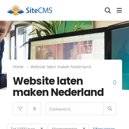
head
Home
Website laten maken Nederland
Website laten
0
maken Nederland
Filters wissen
Tot 10000 euro
Abonnementen