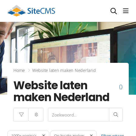
head
Home
Website laten maken Nederland
Website laten
0
maken Nederland
Filters wissen
1000+ pagina's
Op locatie zoeken