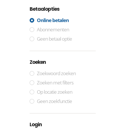
Betaalopties
Online betalen
Abonnementen
Geen betaal optie
Zoeken
Zoekwoord zoeken
Zoeken met filters
Op locatie zoeken
Geen zoekfunctie
Login