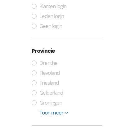
Klanten login
Leden login
Geen login
Provincie
Drenthe
Flevoland
Friesland
Gelderland
Groningen
Limburg
Noord-Brabant
Noord-Holland
Zuid-Holland
Overijssel
Utrecht
Zeeland
Toon meer