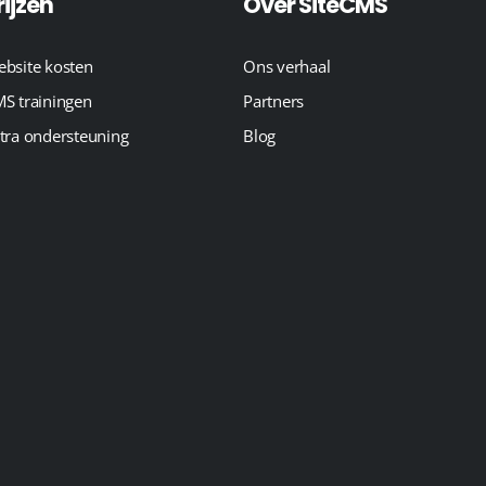
rijzen
Over SiteCMS
bsite kosten
Ons verhaal
S trainingen
Partners
tra ondersteuning
Blog