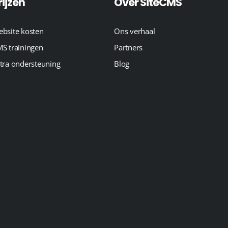
rijzen
Over SiteCMS
bsite kosten
Ons verhaal
S trainingen
Partners
tra ondersteuning
Blog