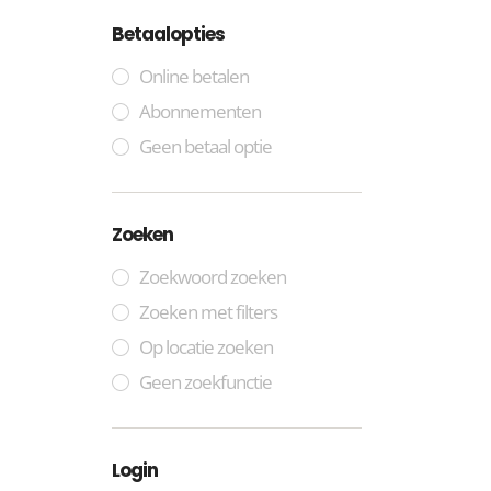
Betaalopties
Online betalen
Abonnementen
Geen betaal optie
Zoeken
Zoekwoord zoeken
Zoeken met filters
Op locatie zoeken
Geen zoekfunctie
Login