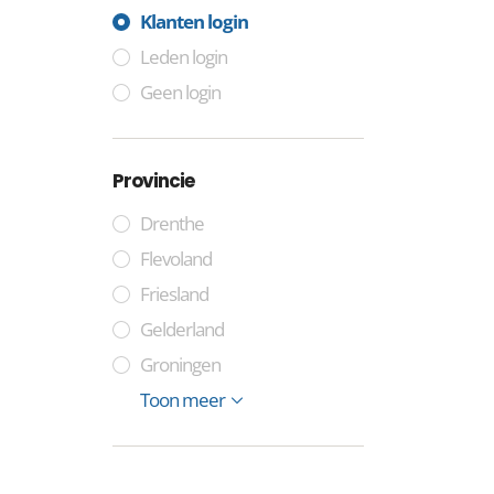
Klanten login
Leden login
Geen login
Provincie
Drenthe
Flevoland
Friesland
Gelderland
Groningen
Limburg
Noord-Brabant
Noord-Holland
Zuid-Holland
Overijssel
Utrecht
Zeeland
Toon meer