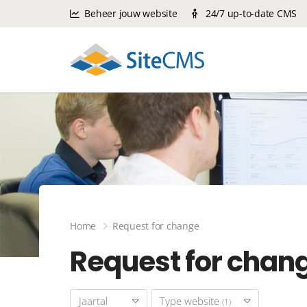
Beheer jouw website
24/7 up-to-date CMS
Home
Request for change
Request for chan
Jaartal
Type website
(1)