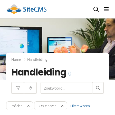
head
Home
Handleiding
Handleiding
0
Filters wissen
Profielen
BTW tarieven