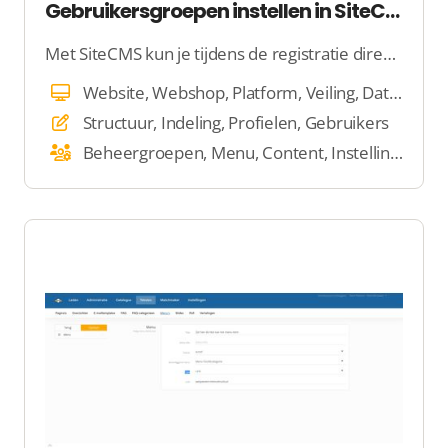
Gebruikersgroepen instellen in SiteCMS
Met SiteCMS kun je tijdens de registratie direct specifieke informatie van gebruikers verzamelen, zodat ze meteen aan de slag kunnen. Door gebruikers in te delen in groepen, kun je eenvoudig bepalen wie toegang krijgt tot bepaalde content en functies.
Website, Webshop, Platform, Veiling, Dating, E-mail, Beheer
Structuur, Indeling, Profielen, Gebruikers
Beheergroepen, Menu, Content, Instellingen