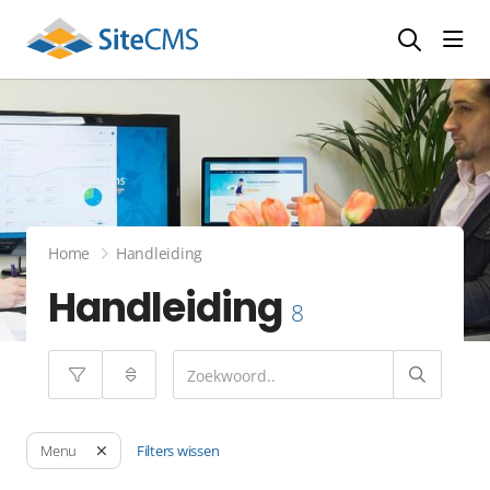
head
Home
Handleiding
Handleiding
8
Filters wissen
Menu