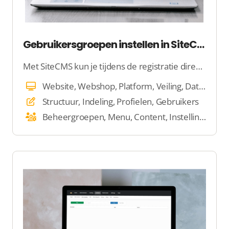
Gebruikersgroepen instellen in SiteCMS
Met SiteCMS kun je tijdens de registratie direct specifieke informatie van gebruikers verzamelen, zodat ze meteen aan de slag kunnen. Door gebruikers in te delen in groepen, kun je eenvoudig bepalen wie toegang krijgt tot bepaalde content en functies.
Website, Webshop, Platform, Veiling, Dating, E-mail, Beheer
Structuur, Indeling, Profielen, Gebruikers
Beheergroepen, Menu, Content, Instellingen