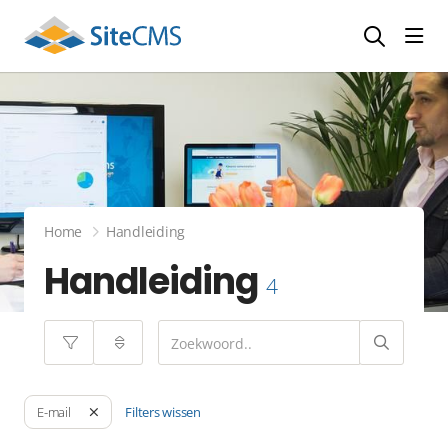
head
Home
Handleiding
Handleiding
4
Filters wissen
E-mail