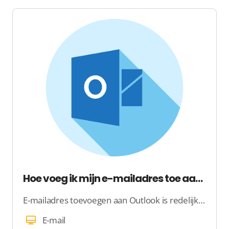
Hoe voeg ik mijn e-mailadres toe aan Outlook?
E-mailadres toevoegen aan Outlook is redelijk eenvoudig. Toch vereist het toevoegen van uw e-mailadres aan Outlook in sommige gevallen wat uitzoekwerk. Om dit uitzoekwerk te voorkomen, leggen wij met onderstaande omschrijving uit hoe u zelf uw e-mailadres
E-mail