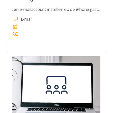
Een e-mailaccount instellen op de iPhone gaat eenvoudig. Via het onderstaande stappenplan kunt u uw e-mailaccount op de iPhone instellen:
E-mail