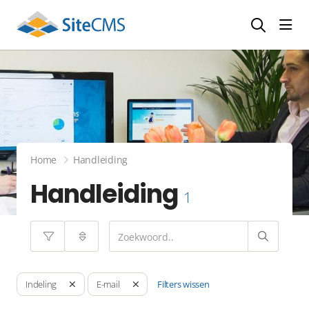
head
Home
Handleiding
Handleiding
1
Filters wissen
Indeling
E-mail