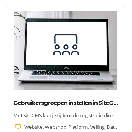
Gebruikersgroepen instellen in SiteCMS
Met SiteCMS kun je tijdens de registratie direct specifieke informatie van gebruikers verzamelen, zodat ze meteen aan de slag kunnen. Door gebruikers in te delen in groepen, kun je eenvoudig bepalen wie toegang krijgt tot bepaalde content en functies.
Website, Webshop, Platform, Veiling, Dating, E-mail, Beheer