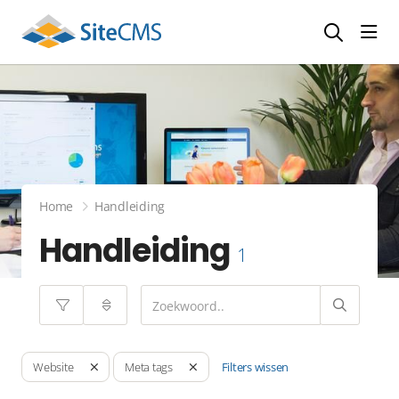
head
Home
Handleiding
Handleiding
1
Filters wissen
Website
Meta tags