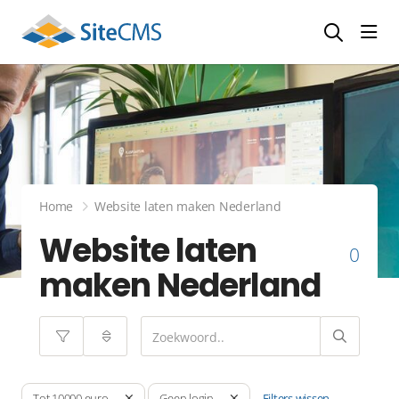
head
Home
Website laten maken Nederland
Website laten
0
maken Nederland
Filters wissen
Tot 10000 euro
Geen login