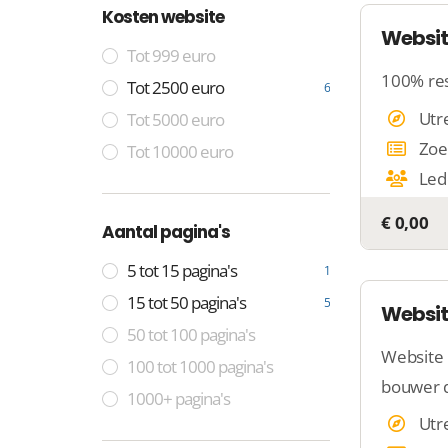
Kosten website
Websit
Tot 999 euro
100% res
Tot 2500 euro
6
Utr
Tot 5000 euro
Zoe
Tot 10000 euro
Led
€ 0,00
Aantal pagina's
5 tot 15 pagina's
1
15 tot 50 pagina's
5
Websit
50 tot 100 pagina's
Website 
100 tot 1000 pagina's
bouwer 
1000+ pagina's
Utr