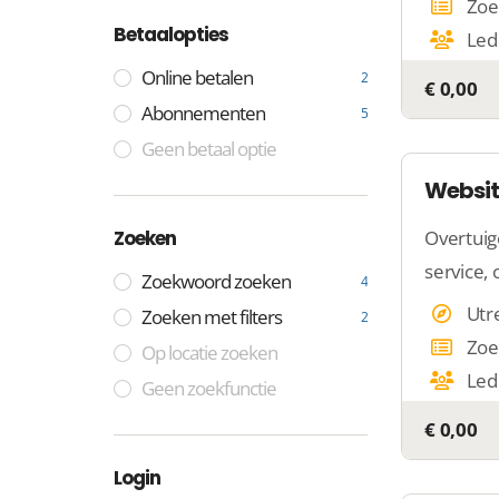
Zoe
Betaalopties
Led
Online betalen
2
€ 0,00
Abonnementen
5
Geen betaal optie
Websit
Zoeken
Overtuig
service, 
Zoekwoord zoeken
4
Utr
Zoeken met filters
2
Zoe
Op locatie zoeken
Led
Geen zoekfunctie
€ 0,00
Login