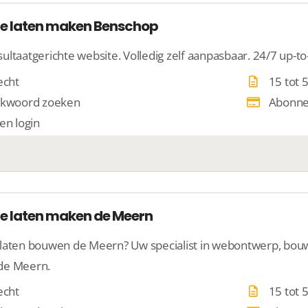
e laten maken Benschop
ultaatgerichte website. Volledig zelf aanpasbaar. 24/7 up-to
echt
15 tot 
kwoord zoeken
Abonn
en login
e laten maken de Meern
laten bouwen de Meern? Uw specialist in webontwerp, bouw 
de Meern.
echt
15 tot 