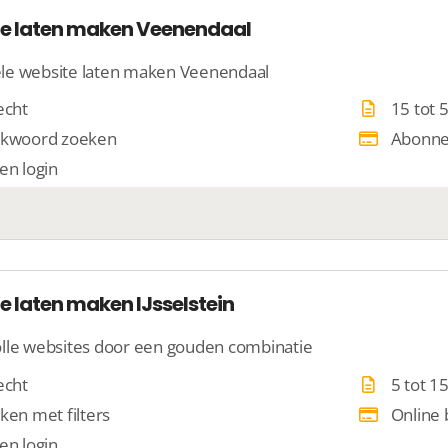
e laten maken Veenendaal
le website laten maken Veenendaal
echt
15 tot 
kwoord zoeken
Abonn
en login
e laten maken IJsselstein
lle websites door een gouden combinatie
echt
5 tot 1
ken met filters
Online
en login