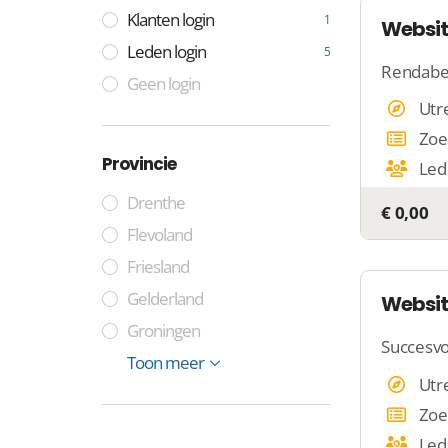
Klanten login
1
Websit
Leden login
5
Rendabe
Geen login
Utr
Zoe
Provincie
Led
Drenthe
€ 0,00
Flevoland
Friesland
Gelderland
Websit
Groningen
Succesvo
Limburg
Noord-Brabant
Noord-Holland
Zuid-Holland
Overijssel
Utrecht
Zeeland
Toon meer
6
Utr
Zoe
Led