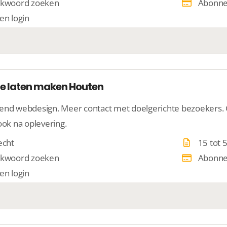
kwoord zoeken
Abonn
en login
e laten maken Houten
end webdesign. Meer contact met doelgerichte bezoekers.
ook na oplevering.
echt
15 tot 
kwoord zoeken
Abonn
en login