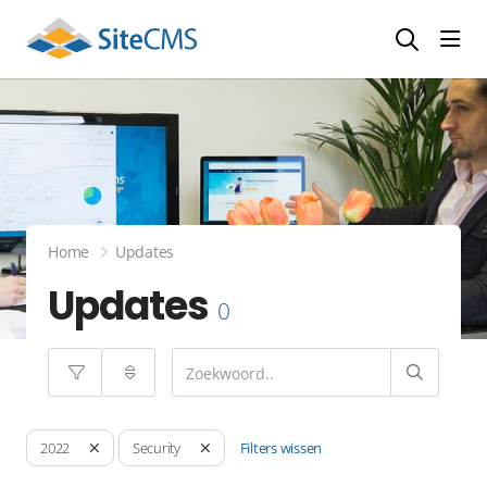
head
Home
Updates
Updates
0
Filters wissen
2022
Security