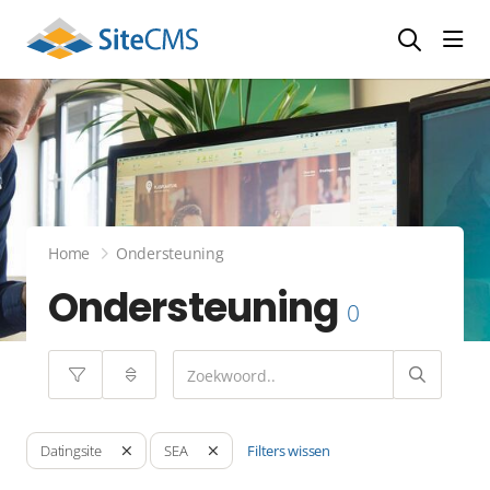
head
Home
Ondersteuning
Ondersteuning
0
Filters wissen
Datingsite
SEA